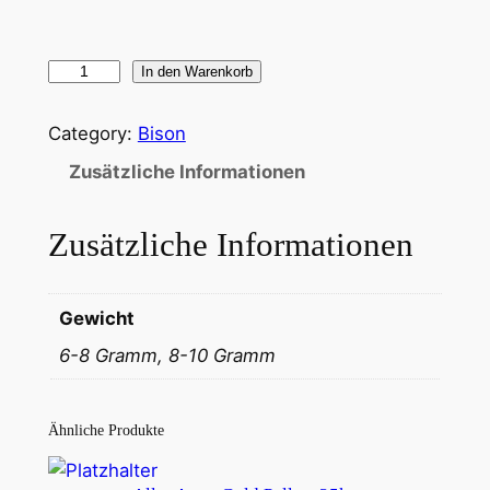
P
In den Warenkorb
e
l
Category:
Bison
l
Zusätzliche Informationen
e
t
Zusätzliche Informationen
w
a
g
Gewicht
g
6-8 Gramm, 8-10 Gramm
l
e
r
Ähnliche Produkte
6
-