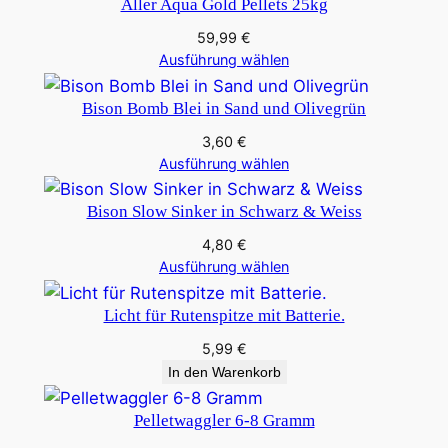
Aller Aqua Gold Pellets 25kg
8
&
59,99
€
8
Ausführung wählen
-
Bison Bomb Blei in Sand und Olivegrün
1
0
3,60
€
G
Ausführung wählen
r
Bison Slow Sinker in Schwarz & Weiss
a
m
4,80
€
Ausführung wählen
m
M
Licht für Rutenspitze mit Batterie.
e
n
5,99
€
g
In den Warenkorb
e
Pelletwaggler 6-8 Gramm