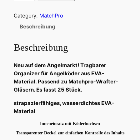
a
t
Category:
MatchPro
c
Beschreibung
h
P
Beschreibung
r
o
K
Neu auf dem Angelmarkt! Tragbarer
ö
Organizer für Angelköder aus EVA-
d
Material. Passend zu Matchpro-Wrafter-
e
Gläsern. Es fasst 25 Stück.
r
strapazierfähiges, wasserdichtes EVA-
E
Material
v
a
Inneneinsatz mit Köderbuchsen
G
Transparenter Deckel zur einfachen Kontrolle des Inhalts
r