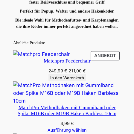
fester Reißverschluss und bequemer Griff
o
Perfekt für Popup, Wafter und andere Hakenköder.
ß
e
Die ideale Wahl für Methodenfutter- und Karpfenangler,
die ihre Köder immer perfekt angeordnet haben wollen.
r
K
ö
Ähnliche Produkte
d
PRODU
ANGEBOT
e
Matchpro Feederchair
IM
r
ANGEB
Ursprünglicher
Aktueller
249,99
€
211,00
€
o
Preis
Preis
In den Warenkorb
r
war:
ist:
g
249,99 €
211,00 €.
a
n
MatchPro Methodhaken mit Gummiband oder
i
Spike M16B oder M19B Haken Barbless 10cm
s
4,99
€
a
Ausführung wählen