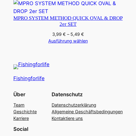
t
o
MPRO SYSTEM METHOD QUICK OVAL & DROP
r
2er SET
f
ü
Preisspanne:
3,99
€
–
5,49
€
3,99 €
Ausführung wählen
r
bis
2
5,49 €
5
S
t
Fishingforlife
ü
c
Über
Datenschutz
k
M
Team
Datenschutzerklärung
Geschichte
Allgemeine Geschäftsbedingungen
e
Karriere
Kontaktiere uns
n
g
Social