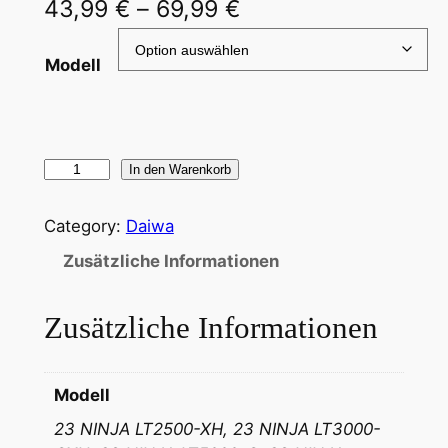
P
43,99
€
–
69,99
€
r
Modell
e
i
s
D
In den Warenkorb
s
a
p
i
Category:
Daiwa
w
a
Zusätzliche Informationen
a
n
N
n
Zusätzliche Informationen
i
n
e
j
:
Modell
a
4
23 NINJA LT2500-XH, 23 NINJA LT3000-
2