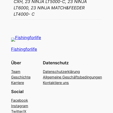
CXH, 23 NINJA LT5000-C, 23 NINJA
3
3
LT6000, 23 NINJA MATCH&FEEDER
R
,
LT4000- C
o
9
l
l
9
e
n
€
M
Fishingforlife
e
b
n
Über
Datenschutz
i
g
Team
Datenschutzerklärung
s
e
Geschichte
Allgemeine Geschäftsbedingungen
6
Karriere
Kontaktiere uns
9
Social
,
Facebook
Instagram
9
Twitter/X