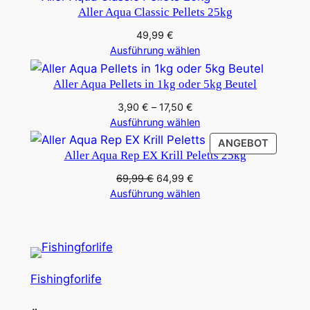
Aller Aqua Classic Pellets 25kg
M
e
49,99
€
Ausführung wählen
n
g
Aller Aqua Pellets in 1kg oder 5kg Beutel
e
Preisspanne:
3,90
€
–
17,50
€
3,90 €
Ausführung wählen
bis
PRODU
ANGEBOT
17,50 €
Aller Aqua Rep EX Krill Peletts 25kg
IM
ANGEB
Ursprünglicher
Aktueller
69,99
€
64,99
€
Preis
Preis
Ausführung wählen
war:
ist:
69,99 €
64,99 €.
Fishingforlife