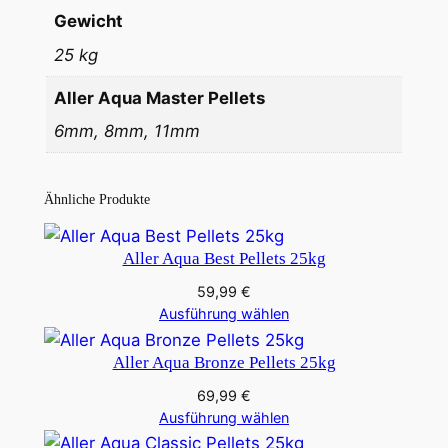
a
Gewicht
M
25 kg
a
s
Aller Aqua Master Pellets
t
6mm, 8mm, 11mm
e
r
P
Ähnliche Produkte
e
l
Aller Aqua Best Pellets 25kg
e
t
59,99
€
Ausführung wählen
t
s
Aller Aqua Bronze Pellets 25kg
2
5
69,99
€
Ausführung wählen
k
g