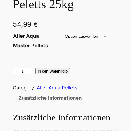
Peletts 25kg
54,99
€
Aller Aqua
Master Pellets
A
In den Warenkorb
l
l
Category:
Aller Aqua Pellets
e
Zusätzliche Informationen
r
A
Zusätzliche Informationen
q
u