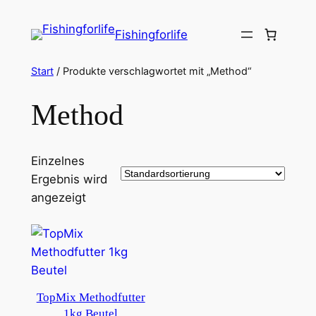
Zum
Inhalt
Fishingforlife
springen
Start
/ Produkte verschlagwortet mit „Method“
Method
Einzelnes
Ergebnis wird
angezeigt
TopMix Methodfutter
1kg Beutel