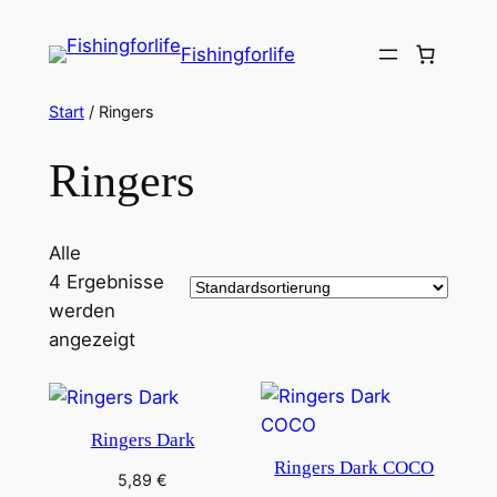
Zum
Inhalt
Fishingforlife
springen
Start
/ Ringers
Ringers
Alle
4 Ergebnisse
werden
angezeigt
Ringers Dark
Ringers Dark COCO
5,89
€